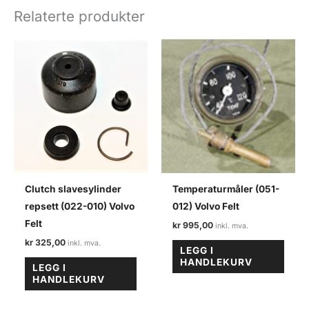
felt/M40
Relaterte produkter
antall
Clutch slavesylinder
Temperaturmåler (051-
repsett (022-010) Volvo
012) Volvo Felt
Felt
kr
995,00
kr
325,00
LEGG I
HANDLEKURV
LEGG I
HANDLEKURV