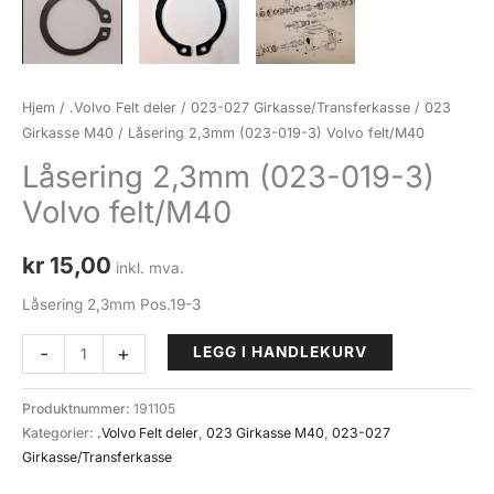
Hjem
/
.Volvo Felt deler
/
023-027 Girkasse/Transferkasse
/
023
Girkasse M40
/ Låsering 2,3mm (023-019-3) Volvo felt/M40
Låsering 2,3mm (023-019-3)
Volvo felt/M40
kr
15,00
inkl. mva.
Låsering 2,3mm Pos.19-3
Låsering
-
+
LEGG I HANDLEKURV
2,3mm
(023-
Produktnummer:
191105
019-
Kategorier:
.Volvo Felt deler
,
023 Girkasse M40
,
023-027
3)
Girkasse/Transferkasse
Volvo