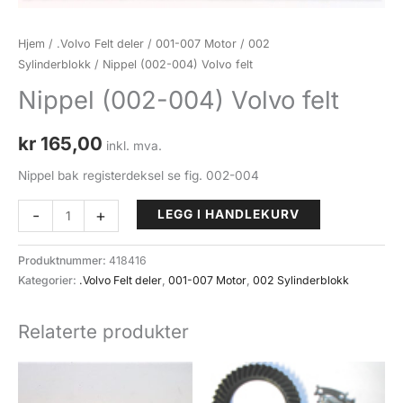
Hjem
/
.Volvo Felt deler
/
001-007 Motor
/
002
Sylinderblokk
/ Nippel (002-004) Volvo felt
Nippel (002-004) Volvo felt
kr
165,00
inkl. mva.
Nippel bak registerdeksel se fig. 002-004
Nippel
-
+
LEGG I HANDLEKURV
(002-
004)
Produktnummer:
418416
Volvo
Kategorier:
.Volvo Felt deler
,
001-007 Motor
,
002 Sylinderblokk
felt
antall
Relaterte produkter