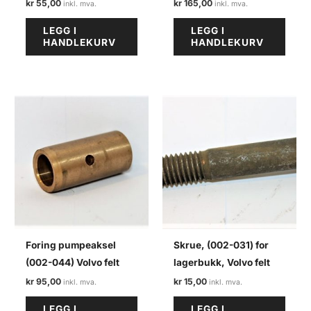
kr
55,00
kr
165,00
LEGG I
LEGG I
HANDLEKURV
HANDLEKURV
Foring pumpeaksel
Skrue, (002-031) for
(002-044) Volvo felt
lagerbukk, Volvo felt
kr
95,00
kr
15,00
LEGG I
LEGG I