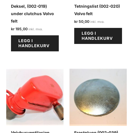
Deksel, (002-019)
Tetningslist (002-020)
under clutchus Volvo
Volvo felt
felt
kr
50,00
kr
195,00
LEGG I
HANDLEKURV
LEGG I
HANDLEKURV
Veivhusventilasjon
Frostplugg (002-039)