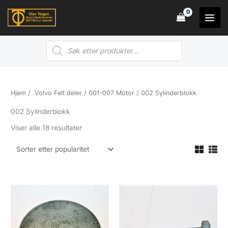
Hopp
rett
til
Products
innholdet
search
Hjem
/
.Volvo Felt deler
/
001-007 Motor
/ 002 Sylinderblokk
002 Sylinderblokk
Sortert
Viser alle 18 resultater
etter
propularitet