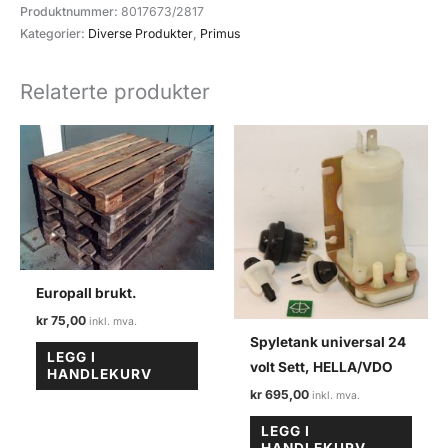
111
Produktnummer:
8017673/2817
Primus
Kategorier:
Diverse Produkter
,
Primus
rep.sett
antall
Relaterte produkter
Europall brukt.
kr
75,00
Spyletank universal 24
LEGG I
volt Sett, HELLA/VDO
HANDLEKURV
kr
695,00
LEGG I
HANDLEKURV