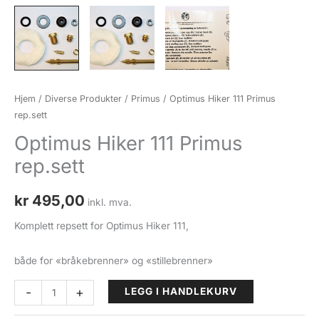
Hjem
/
Diverse Produkter
/
Primus
/ Optimus Hiker 111 Primus
rep.sett
Optimus Hiker 111 Primus
rep.sett
kr
495,00
inkl. mva.
Komplett repsett for Optimus Hiker 111,
både for «bråkebrenner» og «stillebrenner»
Optimus
-
+
LEGG I HANDLEKURV
Hiker