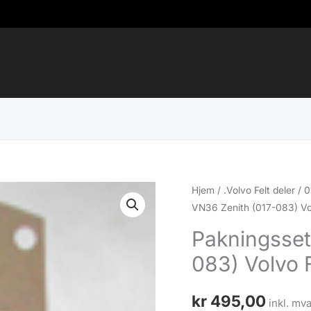
Hjem
/
.Volvo Felt deler
/
0
VN36 Zenith (017-083) Vo
Pakningsset
083) Volvo F
kr
495,00
inkl. mva