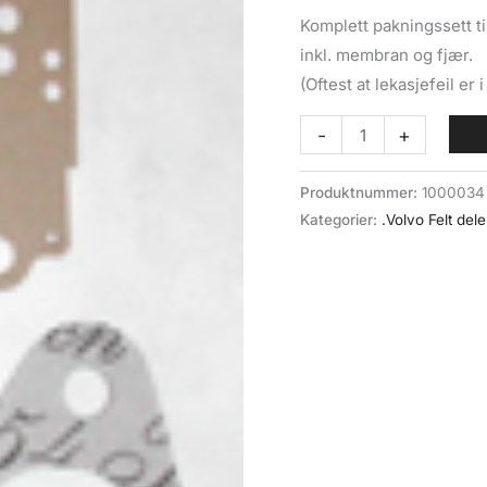
Komplett pakningssett ti
inkl. membran og fjær.
(Oftest at lekasjefeil e
Pakningssett
-
+
forgasser
VN36
Produktnummer:
1000034
Zenith
Kategorier:
.Volvo Felt dele
(017-
083)
Volvo
Felt
antall