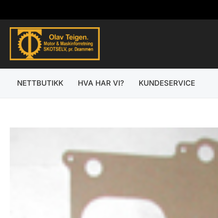
Hopp
rett
til
innholdet
NETTBUTIKK
HVA HAR VI?
KUNDESERVICE