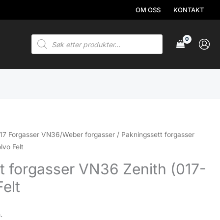
OM OSS
KONTAKT
Products
search
17 Forgasser VN36/Weber forgasser
/ Pakningssett forgasser
lvo Felt
t forgasser VN36 Zenith (017-
elt
.