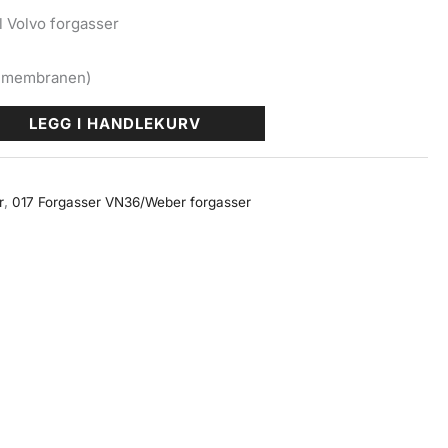
l Volvo forgasser
r i membranen)
LEGG I HANDLEKURV
r
,
017 Forgasser VN36/Weber forgasser