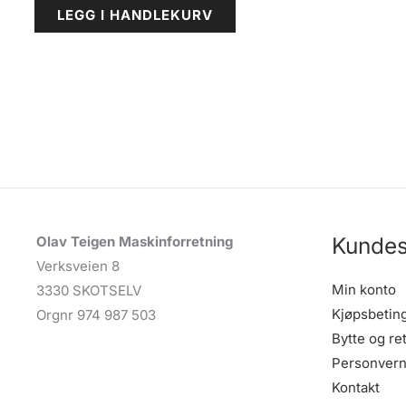
LEGG I HANDLEKURV
Kundes
Olav Teigen Maskinforretning
Verksveien 8
Min konto
3330 SKOTSELV
Kjøpsbetin
Orgnr 974 987 503
Bytte og re
Personvern
Kontakt