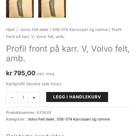
Hjem
/
.Volvo Felt deler
/
058-074 Karrosseri og ramme
/ Profil
front på karr. V, Volvo felt, amb.
Profil front på karr. V, Volvo felt,
amb.
kr
795,00
inkl. mva.
Kantprofil Venstre side foran.
Profil
-
+
LEGG I HANDLEKURV
front
på
Produktnummer:
633848
karr.
Kategorier:
.Volvo Felt deler
,
058-074 Karrosseri og ramme
V,
Volvo