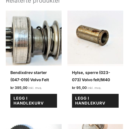
Relaterte produkter
felt,
amb.
antall
Bendixdrev starter
Hylse, sperre (023-
(047-019) Volvo Felt
073) Volvo felt/M40
kr
395,00
kr
95,00
LEGG I
LEGG I
HANDLEKURV
HANDLEKURV