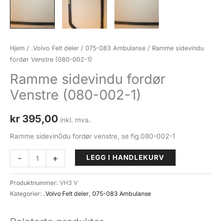
Hjem
/
.Volvo Felt deler
/
075-083 Ambulanse
/ Ramme sidevindu
fordør Venstre (080-002-1)
Ramme sidevindu fordør
Venstre (080-002-1)
kr
395,00
inkl. mva.
Ramme sidevin0du fordør venstre, se fig.080-002-1
Ramme
-
+
LEGG I HANDLEKURV
sidevindu
fordør
Produktnummer:
VH3 V
Venstre
Kategorier:
.Volvo Felt deler
,
075-083 Ambulanse
(080-
002-