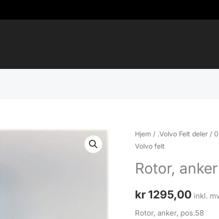
Hjem
/
.Volvo Felt deler
/
0
Volvo felt
Rotor, anke
kr
1295,00
inkl. m
Rotor, anker, pos.58