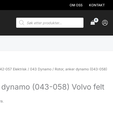
OM OSS
KONTAKT
Products
search
42-057 Elektrisk
/
043 Dynamo
/ Rotor, anker dynamo (043-058)
r dynamo (043-058) Volvo felt
va.