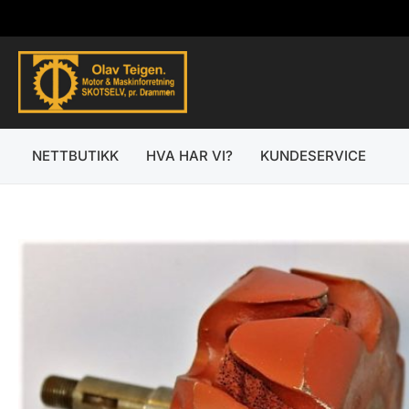
Hopp
rett
til
innholdet
NETTBUTIKK
HVA HAR VI?
KUNDESERVICE