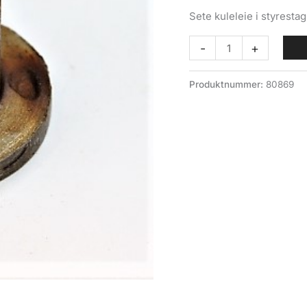
Sete kuleleie i styrestag
Sete
-
+
kuleleie
(033-
Produktnummer:
80869
009)
styrestag
Volvo
felt
antall