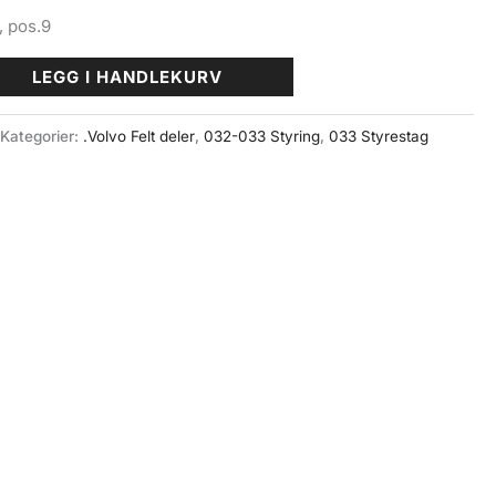
, pos.9
LEGG I HANDLEKURV
Kategorier:
.Volvo Felt deler
,
032-033 Styring
,
033 Styrestag