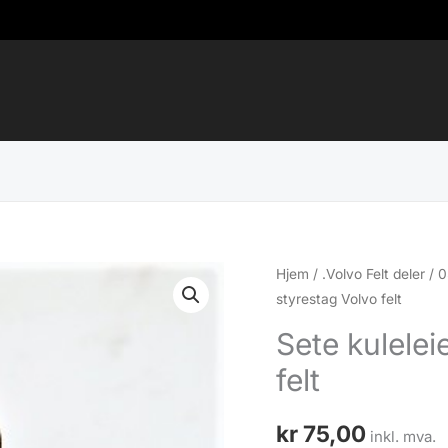
Hjem
/
.Volvo Felt deler
/
0
styrestag Volvo felt
Sete kulele
felt
kr
75,00
inkl. mva.