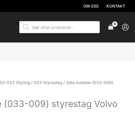
OM OSS
KONTAKT
Products
search
32-033 Styring
/
033 Styrestag
/ Sete kuleleie (033-009)
ie (033-009) styrestag Volvo