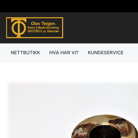
Hopp
rett
til
innholdet
NETTBUTIKK
HVA HAR VI?
KUNDESERVICE