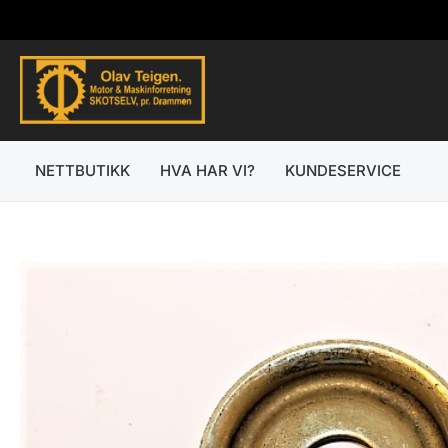
Hopp
rett
til
innholdet
NETTBUTIKK
HVA HAR VI?
KUNDESERVICE