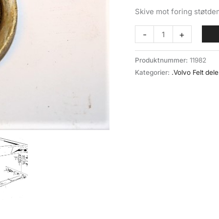
Skive mot foring støtd
Skive
-
+
f
gummiforing
Produktnummer:
11982
støtdemper
Kategorier:
.Volvo Felt dele
(071-
033)
Volvo
felt
antall