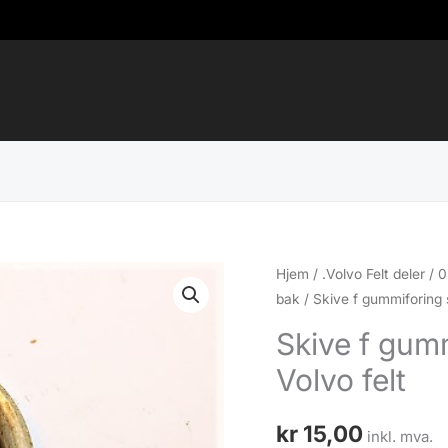
Hjem
/
.Volvo Felt deler
/
0
bak
/ Skive f gummiforing 
Skive f gum
Volvo felt
kr
15,00
inkl. mva.