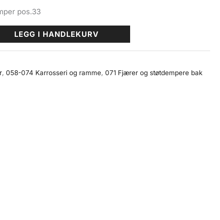
emper pos.33
LEGG I HANDLEKURV
r
,
058-074 Karrosseri og ramme
,
071 Fjærer og støtdempere bak