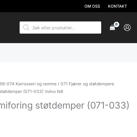
OM OSS
KONTAKT
Products
search
58-074 Karrosseri og ramme
/
071 Fjærer og støtdempere
støtdemper (071-033) Volvo felt
miforing støtdemper (071-033)