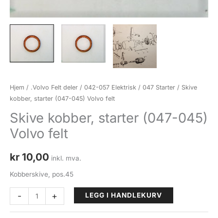
Hjem
/
.Volvo Felt deler
/
042-057 Elektrisk
/
047 Starter
/ Skive
kobber, starter (047-045) Volvo felt
Skive kobber, starter (047-045)
Volvo felt
kr
10,00
inkl. mva.
Kobberskive, pos.45
Skive
-
+
LEGG I HANDLEKURV
kobber,
starter