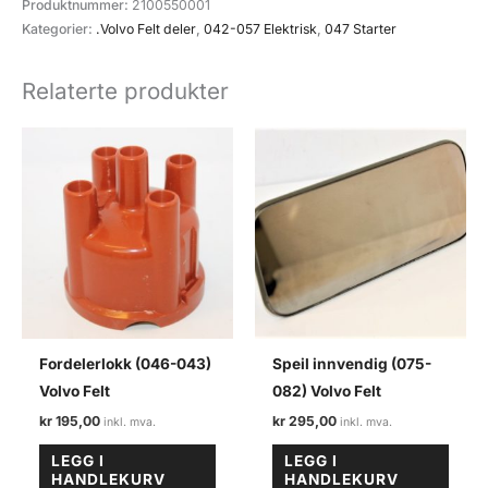
Produktnummer:
2100550001
(047-
Kategorier:
.Volvo Felt deler
,
042-057 Elektrisk
,
047 Starter
045)
Volvo
Relaterte produkter
felt
antall
Fordelerlokk (046-043)
Speil innvendig (075-
Volvo Felt
082) Volvo Felt
kr
195,00
kr
295,00
LEGG I
LEGG I
HANDLEKURV
HANDLEKURV