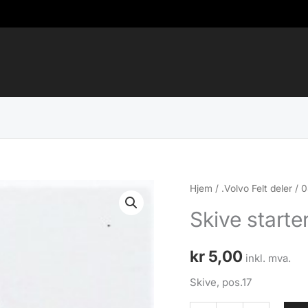
Hjem
/
.Volvo Felt deler
/
0
Skive starte
kr
5,00
inkl. mva.
Skive, pos.17