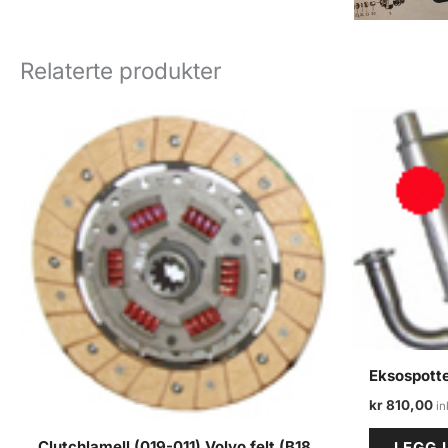
Relaterte produkter
Eksospotte
kr
810,00
Clutchlamell (019-011) Volvo felt (B18
LEGG 