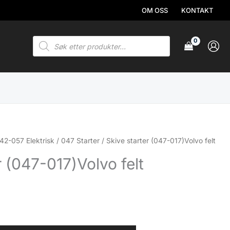
OM OSS
KONTAKT
Products
search
42-057 Elektrisk
/
047 Starter
/ Skive starter (047-017)Volvo felt
r (047-017)Volvo felt