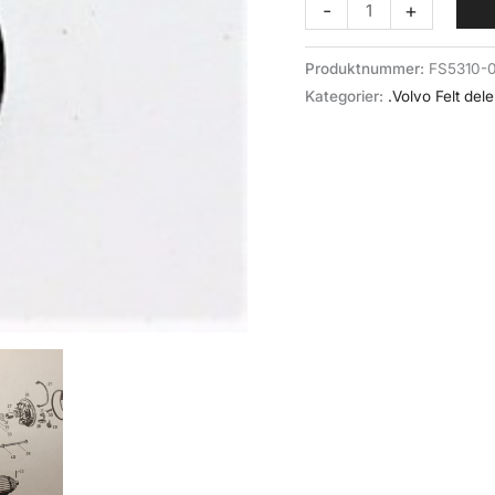
Skive
-
+
starter
(047-
Produktnummer:
FS5310-
017)Volvo
Kategorier:
.Volvo Felt dele
felt
antall