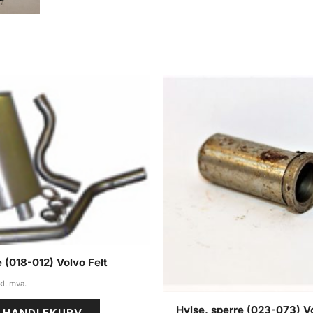
 (018-012) Volvo Felt
Hylse, sperre (023-073) V
I HANDLEKURV