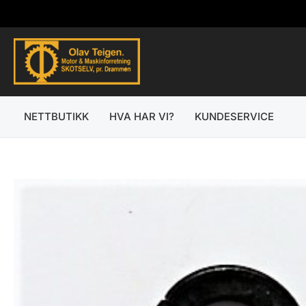
Hopp
rett
til
innholdet
NETTBUTIKK
HVA HAR VI?
KUNDESERVICE