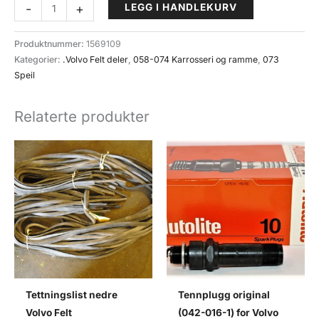
Skive,
-
+
LEGG I HANDLEKURV
undrelag
(073-
Produktnummer:
1569109
011)
Kategorier:
.Volvo Felt deler
,
058-074 Karrosseri og ramme
,
073
Volvo
Speil
felt
antall
Relaterte produkter
Tettningslist nedre
Tennplugg original
Volvo Felt
(042-016-1) for Volvo