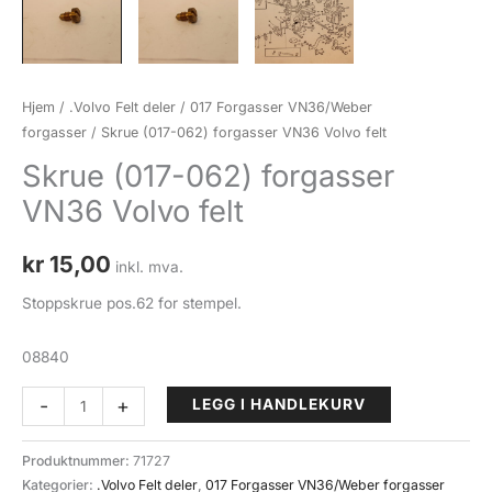
Hjem
/
.Volvo Felt deler
/
017 Forgasser VN36/Weber
forgasser
/ Skrue (017-062) forgasser VN36 Volvo felt
Skrue (017-062) forgasser
VN36 Volvo felt
kr
15,00
inkl. mva.
Stoppskrue pos.62 for stempel.
08840
Skrue
-
+
LEGG I HANDLEKURV
(017-
062)
Produktnummer:
71727
forgasser
Kategorier:
.Volvo Felt deler
,
017 Forgasser VN36/Weber forgasser