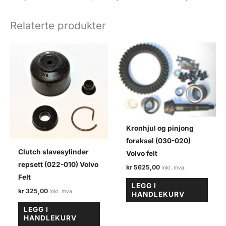
VN36
Volvo
Relaterte produkter
felt
antall
Kronhjul og pinjong
foraksel (030-020)
Clutch slavesylinder
Volvo felt
repsett (022-010) Volvo
kr
5625,00
Felt
LEGG I
kr
325,00
HANDLEKURV
LEGG I
HANDLEKURV