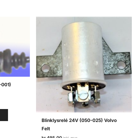
-001)
V
Blinklysrelé 24V (050-025) Volvo
Felt
kr
495,00