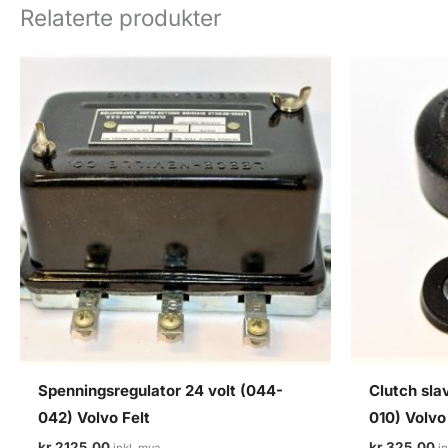
Relaterte produkter
Spenningsregulator 24 volt (044-
Clutch sla
042) Volvo Felt
010) Volvo
kr
2125,00
kr
325,00