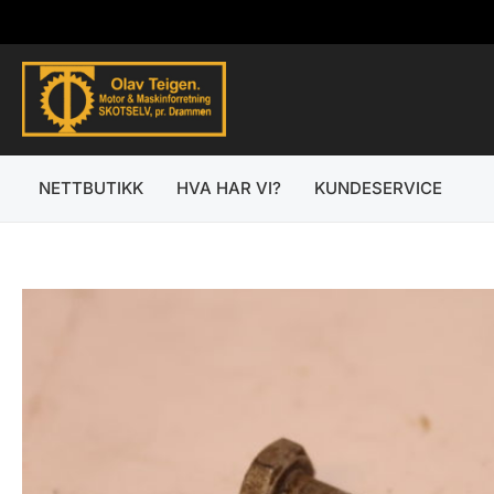
Hopp
rett
til
innholdet
NETTBUTIKK
HVA HAR VI?
KUNDESERVICE