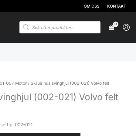
OM OSS
KONTAKT
Products
search
01-007 Motor
/ Skrue hus svinghjul (002-021) Volvo felt
inghjul (002-021) Volvo felt
 se fig. 002-021