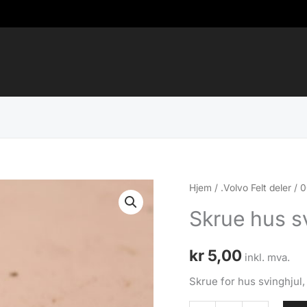
Hjem
/
.Volvo Felt deler
/
0
Skrue hus sv
kr
5,00
inkl. mva.
Skrue for hus svinghjul,