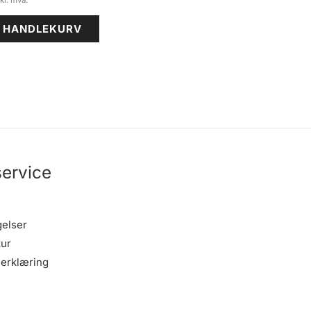
I HANDLEKURV
ervice
gelser
tur
erklæring