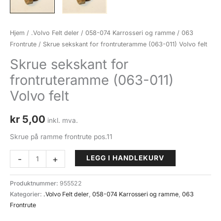
Hjem
/
.Volvo Felt deler
/
058-074 Karrosseri og ramme
/
063
Frontrute
/ Skrue sekskant for frontruteramme (063-011) Volvo felt
Skrue sekskant for
frontruteramme (063-011)
Volvo felt
kr
5,00
inkl. mva.
Skrue på ramme frontrute pos.11
Skrue
-
+
LEGG I HANDLEKURV
sekskant
for
Produktnummer:
955522
frontruteramme
Kategorier:
.Volvo Felt deler
,
058-074 Karrosseri og ramme
,
063
(063-
Frontrute
011)