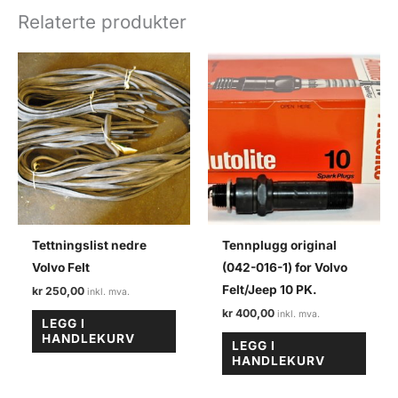
Volvo
Relaterte produkter
felt
antall
Tettningslist nedre
Tennplugg original
Volvo Felt
(042-016-1) for Volvo
Felt/Jeep 10 PK.
kr
250,00
kr
400,00
LEGG I
HANDLEKURV
LEGG I
HANDLEKURV