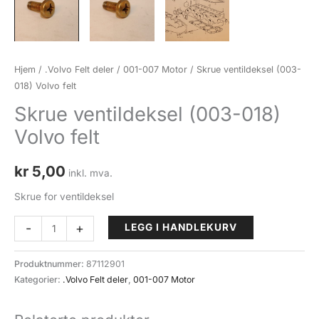
Hjem
/
.Volvo Felt deler
/
001-007 Motor
/ Skrue ventildeksel (003-
018) Volvo felt
Skrue ventildeksel (003-018)
Volvo felt
kr
5,00
inkl. mva.
Skrue for ventildeksel
Skrue
-
+
LEGG I HANDLEKURV
ventildeksel
(003-
Produktnummer:
87112901
018)
Kategorier:
.Volvo Felt deler
,
001-007 Motor
Volvo
felt