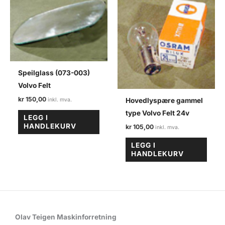
Speilglass (073-003)
Volvo Felt
kr
150,00
Hovedlyspære gammel
type Volvo Felt 24v
LEGG I
HANDLEKURV
kr
105,00
LEGG I
HANDLEKURV
Olav Teigen Maskinforretning