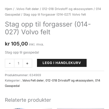
Hjem
/
.Volvo Felt deler
/
012-018 Drivstoff og eksossystem
/
014
Gasspedal
/ Stag opp til forgasser (014-027) Volvo felt
Stag opp til forgasser (014-
027) Volvo felt
kr
105,00
inkl. mva.
Stag opp til gasspedal
Stag
-
+
LEGG I HANDLEKURV
opp
til
Produktnummer:
634969
forgasser
Kategorier:
.Volvo Felt deler
,
012-018 Drivstoff og eksossystem
,
014
(014-
Gasspedal
027)
Volvo
Relaterte produkter
felt