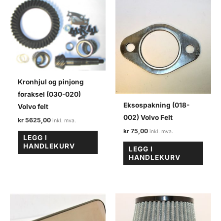
antall
Kronhjul og pinjong
foraksel (030-020)
Eksospakning (018-
Volvo felt
002) Volvo Felt
kr
5625,00
kr
75,00
LEGG I
HANDLEKURV
LEGG I
HANDLEKURV