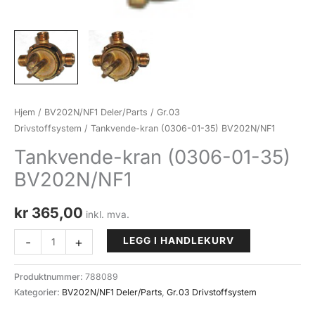
Hjem
/
BV202N/NF1 Deler/Parts
/
Gr.03
Drivstoffsystem
/ Tankvende-kran (0306-01-35) BV202N/NF1
Tankvende-kran (0306-01-35)
BV202N/NF1
kr
365,00
inkl. mva.
Tankvende-
-
+
LEGG I HANDLEKURV
kran
(0306-
Produktnummer:
788089
01-
Kategorier:
BV202N/NF1 Deler/Parts
,
Gr.03 Drivstoffsystem
35)