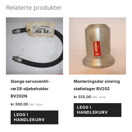
BV202N/NF1
Relaterte produkter
antall
Slange servoventil–
Monteringsdor simring
rør28-oljebeholder
støttelager BV202
BV202N
kr
325,00
kr
300,00
LEGG I
HANDLEKURV
LEGG I
HANDLEKURV