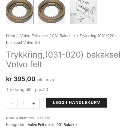
Hjem
/
.Volvo Felt deler
/
031 Bakaksel
/ Trykkring,(031-020)
bakaksel Volvo felt
Trykkring,(031-020) bakaksel
Volvo felt
kr
395,00
inkl. mva.
Trykkring diff., pos.20
Trykkring,
-
+
LEGG I HANDLEKURV
(031-
020)
Produktnummer:
637626
bakaksel
Kategorier:
.Volvo Felt deler
,
031 Bakaksel
Volvo