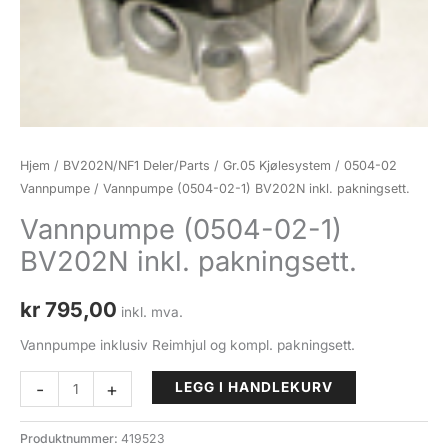
Hjem
/
BV202N/NF1 Deler/Parts
/
Gr.05 Kjølesystem
/
0504-02
Vannpumpe
/ Vannpumpe (0504-02-1) BV202N inkl. pakningsett.
Vannpumpe (0504-02-1)
BV202N inkl. pakningsett.
kr
795,00
inkl. mva.
Vannpumpe inklusiv Reimhjul og kompl. pakningsett.
Vannpumpe
-
+
LEGG I HANDLEKURV
(0504-
02-
Produktnummer:
419523