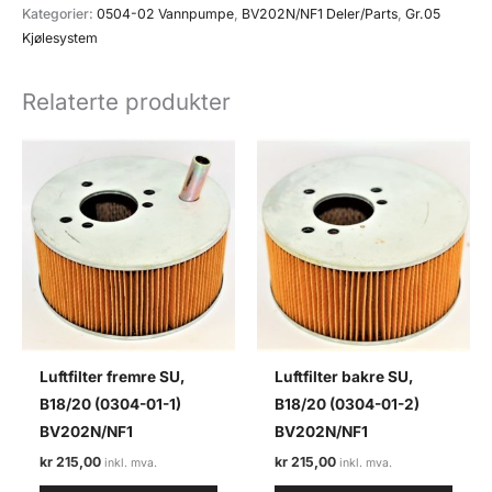
1)
Kategorier:
0504-02 Vannpumpe
,
BV202N/NF1 Deler/Parts
,
Gr.05
BV202N
Kjølesystem
inkl.
pakningsett.
Relaterte produkter
antall
Luftfilter fremre SU,
Luftfilter bakre SU,
B18/20 (0304-01-1)
B18/20 (0304-01-2)
BV202N/NF1
BV202N/NF1
kr
215,00
kr
215,00