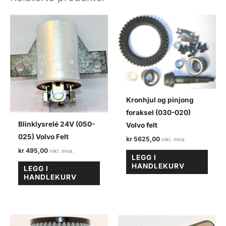
antall
Kronhjul og pinjong
foraksel (030-020)
Blinklysrelé 24V (050-
Volvo felt
025) Volvo Felt
kr
5625,00
kr
495,00
LEGG I
HANDLEKURV
LEGG I
HANDLEKURV