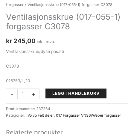
forgasser
/ Ventilasjonsskrue (017-055-1) forgasser C3078
Ventilasjonsskrue (017-055-1)
forgasser C3078
kr
245,00
inkl. mva.
Ventilasjonsskrue/dyse pos.55
C3078
016353/L,20
Ventilasjonsskrue
-
+
LEGG I HANDLEKURV
(017-
055-
Produktnummer:
237264
1)
Kategorier:
.Volvo Felt deler
,
017 Forgasser VN36/Weber forgasser
forgasser
C3078
Relaterte produkter