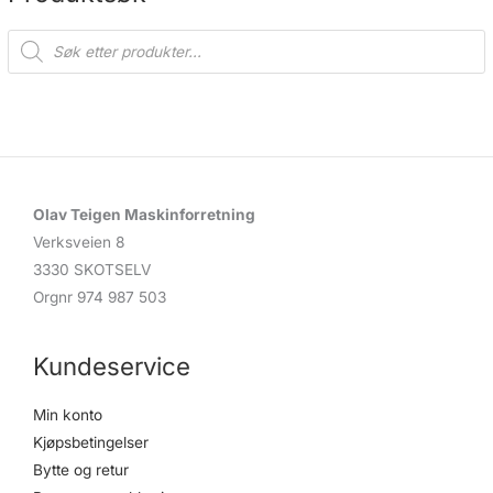
P
r
o
d
u
c
t
s
s
e
a
r
c
Olav Teigen Maskinforretning
h
Verksveien 8
3330 SKOTSELV
Orgnr 974 987 503
Kundeservice
Min konto
Kjøpsbetingelser
Bytte og retur