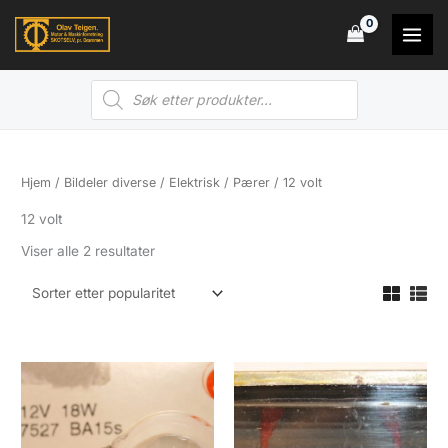
Hopp
rett
til
Products
innholdet
search
Hjem
/
Bildeler diverse
/
Elektrisk
/
Pærer
/ 12 volt
12 volt
Sortert
Viser alle 2 resultater
etter
propularitet