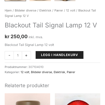
Hjem
/
Bildeler diverse
/
Elektrisk
/
Pærer
/
12 volt
/ Blackout Tail
Signal Lamp 12 V
Blackout Tail Signal Lamp 12 V
kr
250,00
inkl. mva.
Blackout Tail Signal Lamp 12 volt
Blackout
-
+
LEGG I HANDLEKURV
Tail
Signal
Produktnummer:
307104010
Lamp
Kategorier:
12 volt
,
Bildeler diverse
,
Elektrisk
,
Pærer
12
V
Relaterte produkter
antall