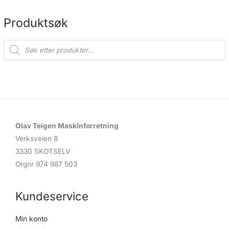
Produktsøk
P
r
o
d
u
c
t
s
s
e
a
r
c
Olav Teigen Maskinforretning
h
Verksveien 8
3330 SKOTSELV
Orgnr 974 987 503
Kundeservice
Min konto