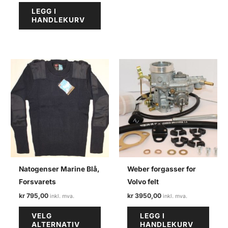
LEGG I
HANDLEKURV
Natogenser Marine Blå,
Weber forgasser for
Forsvarets
Volvo felt
kr
795,00
kr
3950,00
Dette
VELG
LEGG I
produktet
ALTERNATIV
HANDLEKURV