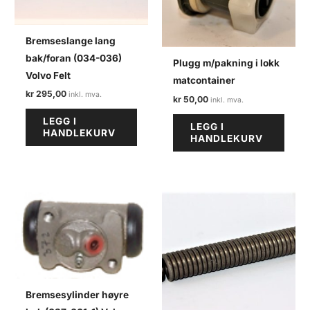
Bremseslange lang
bak/foran (034-036)
Plugg m/pakning i lokk
Volvo Felt
matcontainer
kr
295,00
kr
50,00
LEGG I
LEGG I
HANDLEKURV
HANDLEKURV
Bremsesylinder høyre