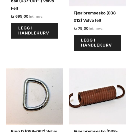
bak (037-001-1) Volvo
Felt
Fjær bremsesko (038-
kr
695,00
012) Volvo felt
LEGG I
kr
75,00
HANDLEKURV
LEGG I
HANDLEKURV
Ring D (059–067) Volvo
Fjær bremsesko (038-