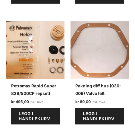
har
flere
varianter.
Alternativene
kan
velges
på
produktsiden
Petromax Rapid Super
Pakning diff.hus (030-
829/500CP repsett
009) Volvo felt
kr
495,00
kr
80,00
LEGG I
LEGG I
HANDLEKURV
HANDLEKURV