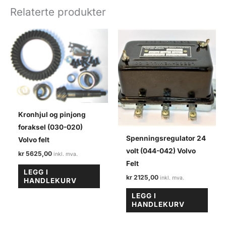
(023-
Relaterte produkter
055)
Volvo
felt/M40
antall
Kronhjul og pinjong
foraksel (030-020)
Spenningsregulator 24
Volvo felt
volt (044-042) Volvo
kr
5625,00
Felt
LEGG I
kr
2125,00
HANDLEKURV
LEGG I
HANDLEKURV