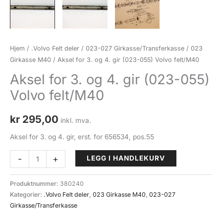
Hjem
/
.Volvo Felt deler
/
023-027 Girkasse/Transferkasse
/
023
Girkasse M40
/ Aksel for 3. og 4. gir (023-055) Volvo felt/M40
Aksel for 3. og 4. gir (023-055)
Volvo felt/M40
kr
295,00
inkl. mva.
Aksel for 3. og 4. gir, erst. for 656534, pos.55
Aksel
-
+
LEGG I HANDLEKURV
for
3.
Produktnummer:
380240
og
Kategorier:
.Volvo Felt deler
,
023 Girkasse M40
,
023-027
4.
Girkasse/Transferkasse
gir