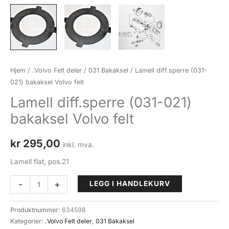
Hjem
/
.Volvo Felt deler
/
031 Bakaksel
/ Lamell diff.sperre (031-
021) bakaksel Volvo felt
Lamell diff.sperre (031-021)
bakaksel Volvo felt
kr
295,00
inkl. mva.
Lamell flat, pos.21
Lamell
-
+
LEGG I HANDLEKURV
diff.sperre
(031-
Produktnummer:
634598
021)
Kategorier:
.Volvo Felt deler
,
031 Bakaksel