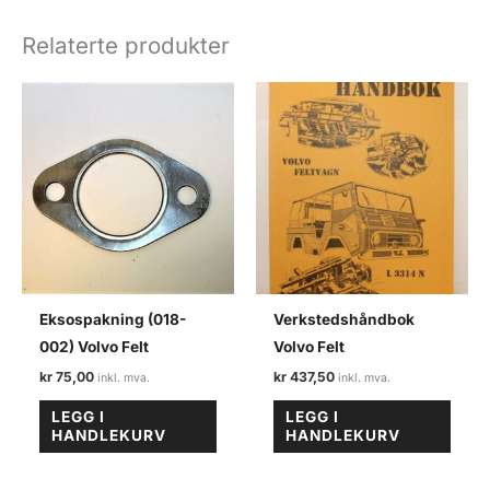
bakaksel
Volvo
Relaterte produkter
felt
antall
Eksospakning (018-
Verkstedshåndbok
002) Volvo Felt
Volvo Felt
kr
75,00
kr
437,50
LEGG I
LEGG I
HANDLEKURV
HANDLEKURV