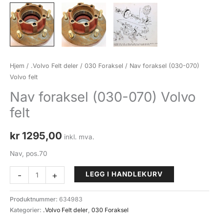
Hjem
/
.Volvo Felt deler
/
030 Foraksel
/ Nav foraksel (030-070)
Volvo felt
Nav foraksel (030-070) Volvo
felt
kr
1295,00
inkl. mva.
Nav, pos.70
Nav
-
+
LEGG I HANDLEKURV
foraksel
(030-
Produktnummer:
634983
070)
Kategorier:
.Volvo Felt deler
,
030 Foraksel