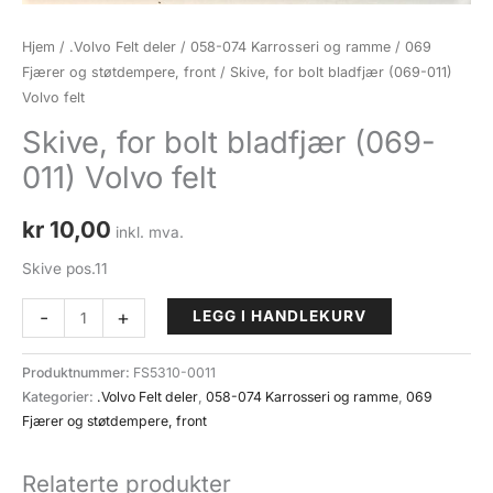
Hjem
/
.Volvo Felt deler
/
058-074 Karrosseri og ramme
/
069
Fjærer og støtdempere, front
/ Skive, for bolt bladfjær (069-011)
Volvo felt
Skive, for bolt bladfjær (069-
011) Volvo felt
kr
10,00
inkl. mva.
Skive pos.11
Skive,
-
+
LEGG I HANDLEKURV
for
bolt
Produktnummer:
FS5310-0011
bladfjær
Kategorier:
.Volvo Felt deler
,
058-074 Karrosseri og ramme
,
069
(069-
Fjærer og støtdempere, front
011)
Volvo
Relaterte produkter