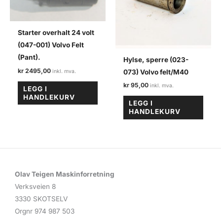
Starter overhalt 24 volt
(047-001) Volvo Felt
(Pant).
Hylse, sperre (023-
kr
2495,00
073) Volvo felt/M40
kr
95,00
LEGG I
HANDLEKURV
LEGG I
HANDLEKURV
Olav Teigen Maskinforretning
Verksveien 8
3330 SKOTSELV
Orgnr 974 987 503