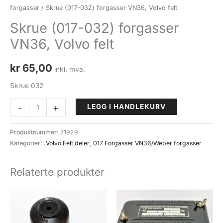
forgasser
/ Skrue (017-032) forgasser VN36, Volvo felt
Skrue (017-032) forgasser
VN36, Volvo felt
kr
65,00
inkl. mva.
Skrue 032
Skrue
-
+
LEGG I HANDLEKURV
(017-
032)
Produktnummer:
71929
forgasser
Kategorier:
.Volvo Felt deler
,
017 Forgasser VN36/Weber forgasser
VN36,
Volvo
Relaterte produkter
felt
antall