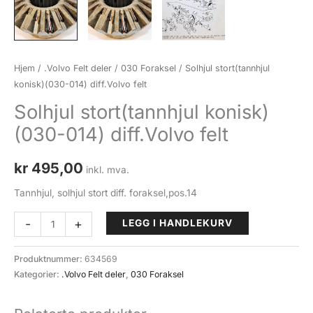
Hjem
/
.Volvo Felt deler
/
030 Foraksel
/ Solhjul stort(tannhjul
konisk)(030-014) diff.Volvo felt
Solhjul stort(tannhjul konisk)
(030-014) diff.Volvo felt
kr
495,00
inkl. mva.
Tannhjul, solhjul stort diff. foraksel,pos.14
Solhjul
-
+
LEGG I HANDLEKURV
stort(tannhjul
konisk)
Produktnummer:
634569
(030-
Kategorier:
.Volvo Felt deler
,
030 Foraksel
014)
diff.Volvo