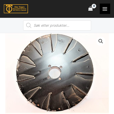
Hopp
rett
til
Products
innholdet
search