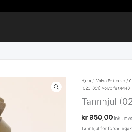
Hjem
/
.Volvo Felt deler
/
0
(023-051) Volvo felt/M40
Tannhjul (0
kr
950,00
inkl. mva
Tannhjul for fordelings