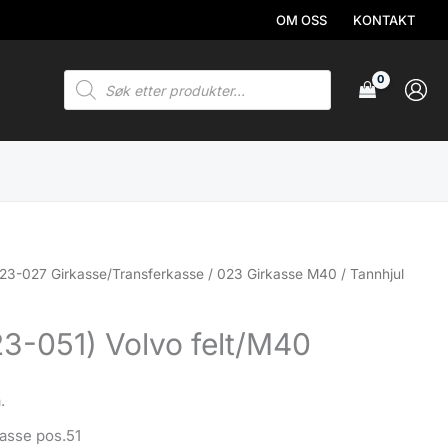
OM OSS
KONTAKT
Products
search
23-027 Girkasse/Transferkasse
/
023 Girkasse M40
/ Tannhjul
23-051) Volvo felt/M40
.
kasse pos.51