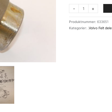
Tannhjul
-
+
(023-
051)
Produktnummer:
633651
Volvo
Kategorier:
.Volvo Felt dele
felt/M40
antall