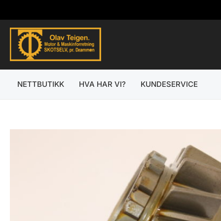
Hopp
rett
til
innholdet
NETTBUTIKK
HVA HAR VI?
KUNDESERVICE